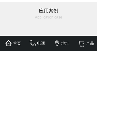
应用案例
Application case
首页
电话
地址
产品
气象站
柳州柳江去毅德城
广州环西高速工程
贵州观山大桥