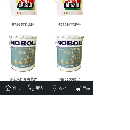
E780诺宝纯硅
E750硅丙复合
诺宝水性多彩花岗
NB2100诺宝
首页
电话
地址
产品